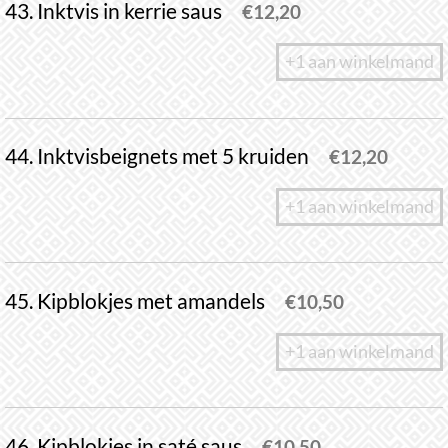
43. Inktvis in kerrie saus
€
12,20
+1 aan winkelmand
44. Inktvisbeignets met 5 kruiden
€
12,20
+1 aan winkelmand
45. Kipblokjes met amandels
€
10,50
+1 aan winkelmand
46. Kipblokjes in saté saus
€
10,50