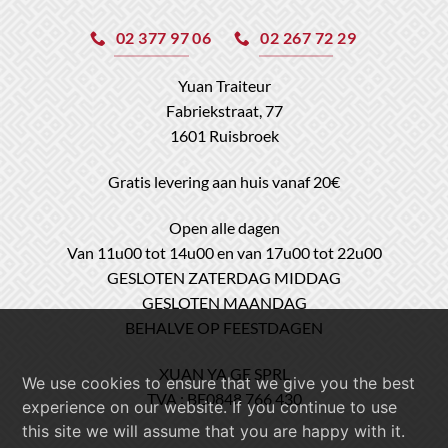
02 377 97 06
02 267 72 29
Yuan Traiteur
Fabriekstraat, 77
1601 Ruisbroek
Gratis levering aan huis vanaf 20€
Open alle dagen
Van 11u00 tot 14u00 en van 17u00 tot 22u00
GESLOTEN ZATERDAG MIDDAG
GESLOTEN MAANDAG
BEHALVE OP FEESTDAGEN
XUAN YA GE SPRL
We use cookies to ensure that we give you the best
TVA : BE0848 766 430
experience on our website. If you continue to use
this site we will assume that you are happy with it.