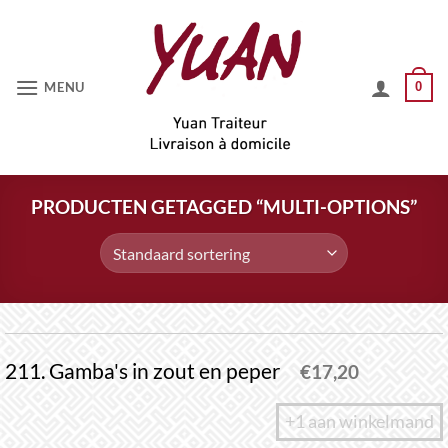
Ga
naar
inhoud
MENU
0
PRODUCTEN GETAGGED “MULTI-OPTIONS”
211. Gamba's in zout en peper
€
17,20
+1 aan winkelmand