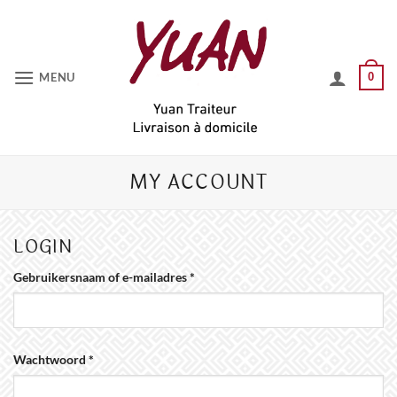
Ga
naar
inhoud
MENU
0
MY ACCOUNT
LOGIN
Vereist
Gebruikersnaam of e-mailadres
*
Vereist
Wachtwoord
*