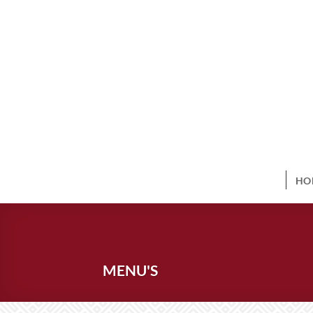
Ga
naar
inhoud
HO
MENU'S