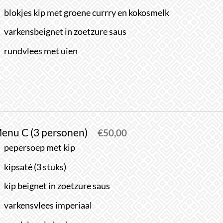
blokjes kip met groene currry en kokosmelk
varkensbeignet in zoetzure saus
rundvlees met uien
enu C (3 personen)
€
50,00
pepersoep met kip
kipsaté (3 stuks)
kip beignet in zoetzure saus
varkensvlees imperiaal