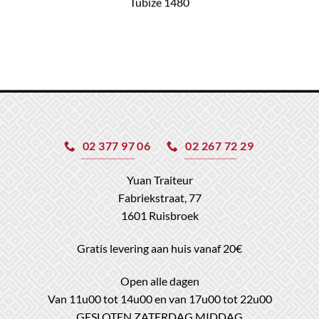
Tubize 1480
02 377 97 06
02 267 72 29
Yuan Traiteur
Fabriekstraat, 77
1601 Ruisbroek
Gratis levering aan huis vanaf 20€
Open alle dagen
Van 11u00 tot 14u00 en van 17u00 tot 22u00
GESLOTEN ZATERDAG MIDDAG