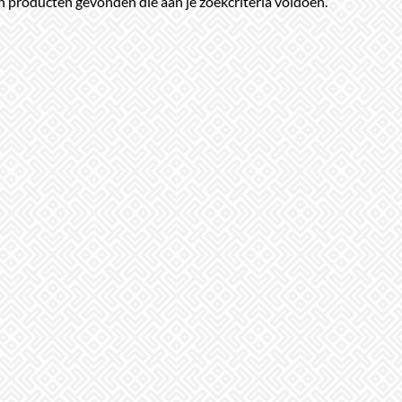
 producten gevonden die aan je zoekcriteria voldoen.