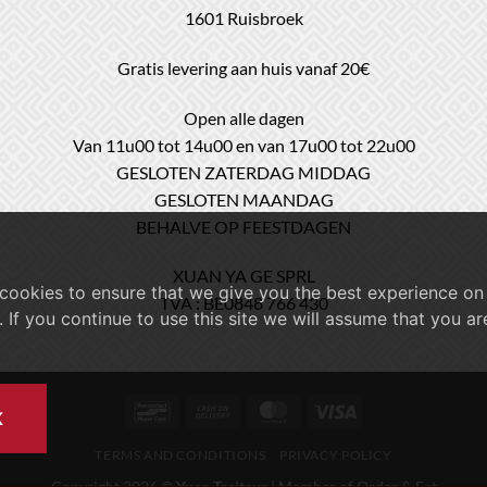
1601 Ruisbroek
Gratis levering aan huis vanaf 20€
Open alle dagen
Van 11u00 tot 14u00 en van 17u00 tot 22u00
GESLOTEN ZATERDAG MIDDAG
GESLOTEN MAANDAG
BEHALVE OP FEESTDAGEN
XUAN YA GE SPRL
cookies to ensure that we give you the best experience on
TVA : BE0848 766 430
. If you continue to use this site we will assume that you a
Bancontact
Cash
MasterCard
Visa
K
On
TERMS AND CONDITIONS
PRIVACY POLICY
Delivery
Copyright 2026 ©
Yuan Traiteur
| Member of
Order & Eat