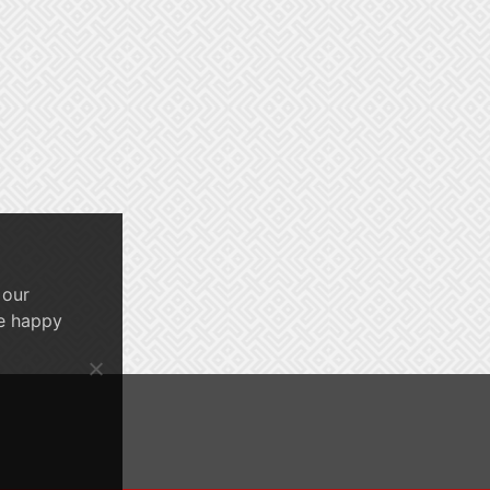
 our
re happy