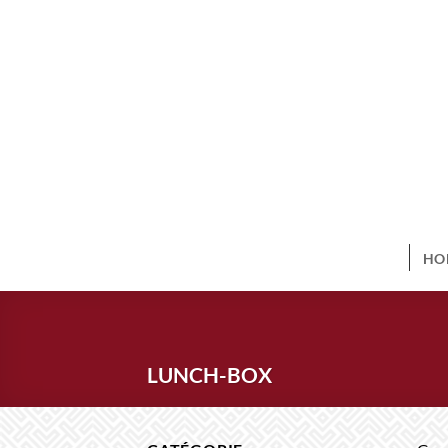
Ga
naar
inhoud
HO
LUNCH-BOX