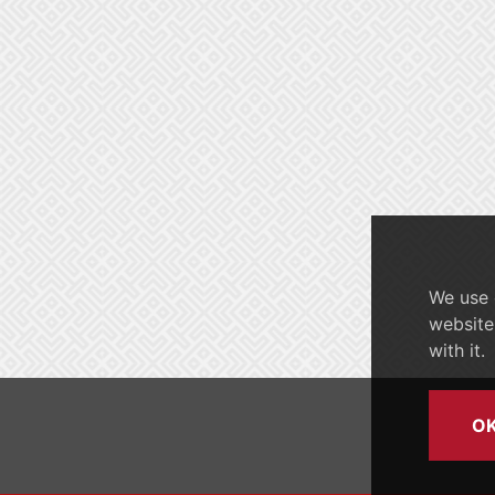
We use 
website
with it.
O