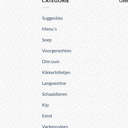
CATÉGORIE
Geen
Suggesties
Menu's
Soep
Voorgerechten
Dim sum
Kikkerbilletjes
Langoestine
Schaaldieren
Kip
Eend
Varkensvlees