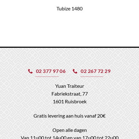
Tubize 1480
02 377 97 06
02 267 72 29
Yuan Traiteur
Fabriekstraat, 77
1601 Ruisbroek
Gratis levering aan huis vanaf 20€
Open alle dagen
Van 11u00 tot 14u00 en van 17u00 tot 22u00