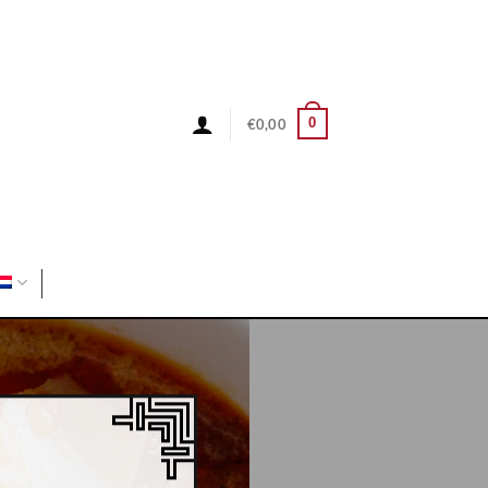
0
€
0,00