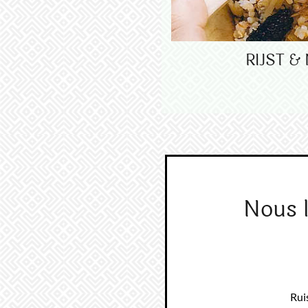
RIJST 
Nous 
Rui