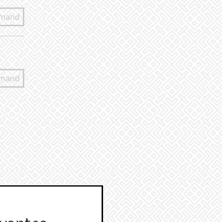
lmand
lmand