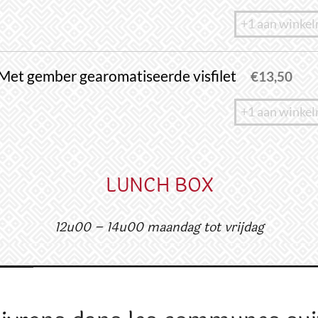
+1 aan winke
Met gember gearomatiseerde visfilet
€
13,50
+1 aan winke
LUNCH BOX​​
12u00 – 14u00 maandag tot vrijdag