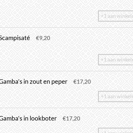
+1 aan winke
 Scampisaté
€
9,20
+1 aan winke
Gamba's in zout en peper
€
17,20
+1 aan winke
Gamba's in lookboter
€
17,20