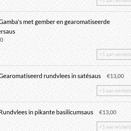
+1 aan winke
 Gamba's met gember en gearomatiseerde
ersaus
20
+1 aan winke
Gearomatiseerd rundvlees in satésaus
€
13,00
+1 aan winke
Rundvlees in pikante basilicumsaus
€
13,00
+1 aan winke