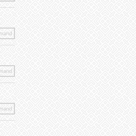
lmand
lmand
lmand