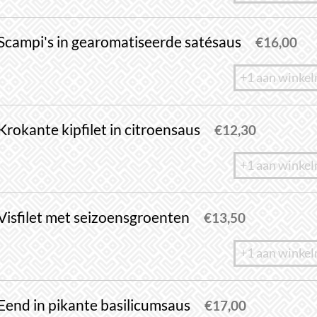
Scampi's in gearomatiseerde satésaus
€
16,00
+1 aan winke
Krokante kipfilet in citroensaus
€
12,30
+1 aan winke
Visfilet met seizoensgroenten
€
13,50
+1 aan winke
Eend in pikante basilicumsaus
€
17,00