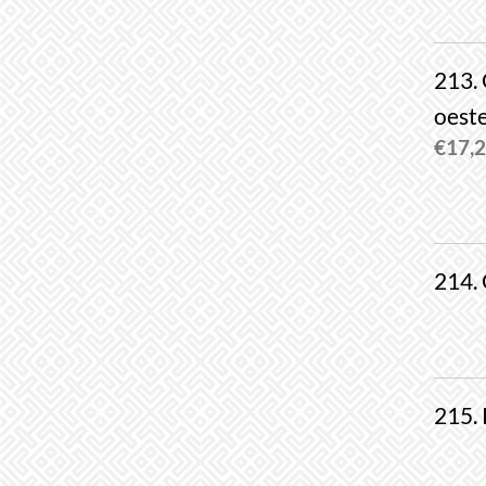
213.
oest
€
17,
214. 
215. 