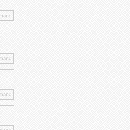
lmand
lmand
lmand