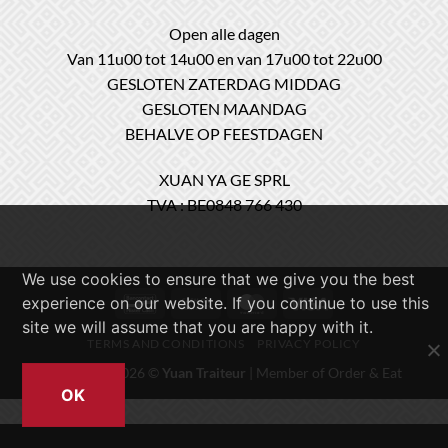
Open alle dagen
Van 11u00 tot 14u00 en van 17u00 tot 22u00
GESLOTEN ZATERDAG MIDDAG
GESLOTEN MAANDAG
BEHALVE OP FEESTDAGEN
XUAN YA GE SPRL
TVA : BE0848 766 430
We use cookies to ensure that we give you the best
Bancontact
Cash
MasterCard
Visa
experience on our website. If you continue to use this
On
site we will assume that you are happy with it.
TERMS AND CONDITIONS
PRIVACY POLICY
Delivery
Copyright 2026 ©
Yuan Traiteur
| Member of
Order & Eat
OK