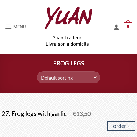
Skip
to
content
MENU
0
FROG LEGS
27. Frog legs with garlic
€
13,50
order ›