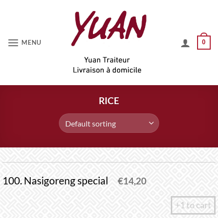
Skip
to
content
MENU
0
RICE
100. Nasigoreng special
€
14,20
+1 to cart