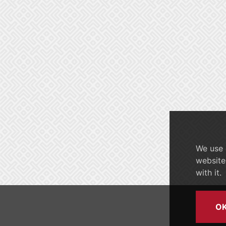
We use 
website
with it.
O