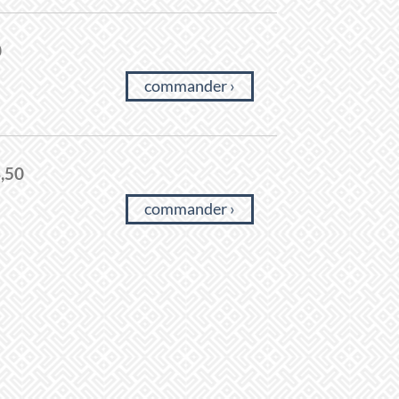
0
commander ›
,50
commander ›