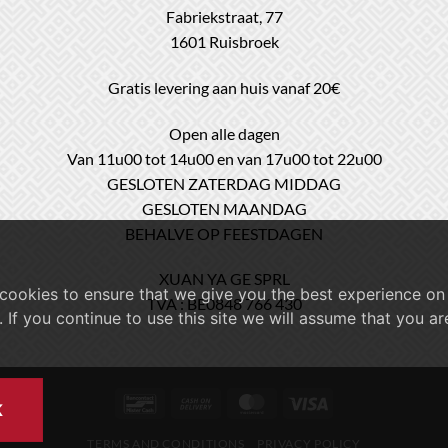
Fabriekstraat, 77
1601 Ruisbroek
Gratis levering aan huis vanaf 20€
Open alle dagen
Van 11u00 tot 14u00 en van 17u00 tot 22u00
GESLOTEN ZATERDAG MIDDAG
GESLOTEN MAANDAG
BEHALVE OP FEESTDAGEN
XUAN YA GE SPRL
cookies to ensure that we give you the best experience on
TVA : BE0848 766 430
. If you continue to use this site we will assume that you a
Bancontact
Cash
MasterCard
Visa
K
On
TERMS AND CONDITIONS
PRIVACY POLICY
Delivery