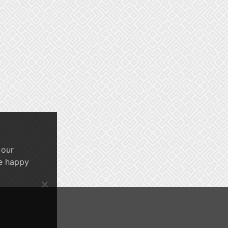
 our
re happy