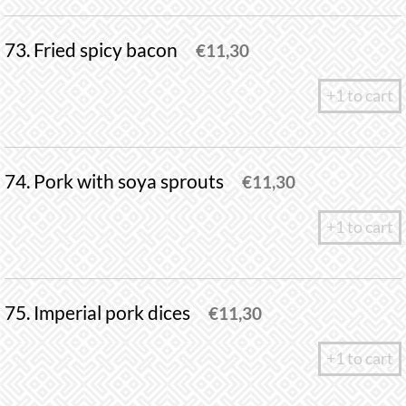
73. Fried spicy bacon
€
11,30
+1 to cart
74. Pork with soya sprouts
€
11,30
+1 to cart
75. Imperial pork dices
€
11,30
+1 to cart