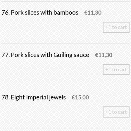
76. Pork slices with bamboos
€
11,30
+1 to cart
77. Pork slices with Guiling sauce
€
11,30
+1 to cart
78. Eight Imperial jewels
€
15,00
+1 to cart