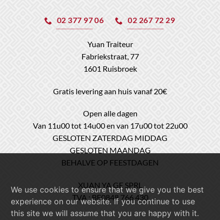
02 377 97 06
02 267 72 29
Yuan Traiteur
Fabriekstraat, 77
1601 Ruisbroek
Gratis levering aan huis vanaf 20€
Open alle dagen
Van 11u00 tot 14u00 en van 17u00 tot 22u00
GESLOTEN ZATERDAG MIDDAG
GESLOTEN MAANDAG
BEHALVE OP FEESTDAGEN
XUAN YA GE SPRL
We use cookies to ensure that we give you the best
TVA : BE0848 766 430
experience on our website. If you continue to use
this site we will assume that you are happy with it.