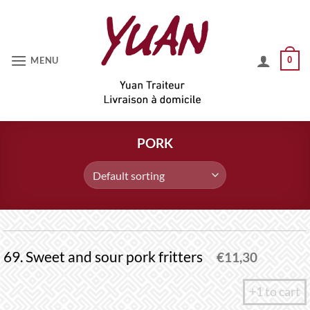
Skip
to
content
MENU
0
PORK
69. Sweet and sour pork fritters
€
11,30
+1 to cart