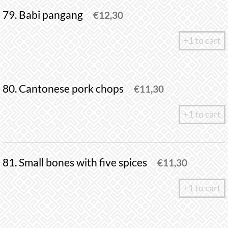
79. Babi pangang
€
12,30
+1 to cart
80. Cantonese pork chops
€
11,30
+1 to cart
81. Small bones with five spices
€
11,30
+1 to cart