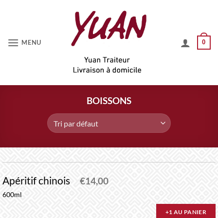
Passer
au
contenu
MENU
0
BOISSONS
Apéritif chinois
€
14,00
600ml
+1 AU PANIER