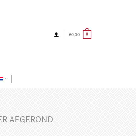
0
€
0,00
ER AFGEROND